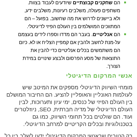
הם
שחקנים קבוצתיים
שיודעים לעבוד בצוות.
משתפים פעולה, משלבים רעיונות, משלבים ידע,
ולא ביישנים לדרוש את מה שחשוב. בפועל – הם
המתווכים המושלמים בין העולם הפיזי לדיגיטלי.
הם
אנליטיים
. בעבר הם מדדו וספרו לידים בעצמם
על-מנת לחשב ולהבין אם קמפיין הצליח או לא. כיום
הם משתמשים בכלים אנליטיים כדי להבין את
התוצאות של מסע הפרסום ולבצע שינויים במידת
הצורך.
אנשי המרקום הדיגיטלי
מומחי השיווק הדיגיטלי מספקים את המיטב שיש
לעולמות האונליין והאופליין להציע. הם החיבור המושלם
בין העולם הפיזי של כנסים, ימי עיון ותערוכות, לבין
העולם הדיגיטלי של מדיה חברתית, SEO, ניוזלטרים
ועוד. הם שולטים בכל תחומי השיווק, כמו גם
בטכנולוגיות ובכלים הקריטיים למרחב הדיגיטלי.
רק הטובים שבאנשי המרקום הדיגיטלי ידעו לשלב בין כל