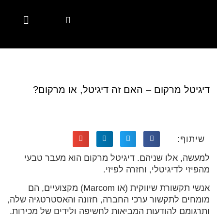
Marketing Automation
Digital Marketing
Account Based Marketing
Marketing Solutions
Marketing Solutions
Employer Branding
Employer Branding
Diversity & Inclusion
Hubspot Services
CSR Marketing Brands with Purpose
Content Hub
Content Hub
דיגיטל מרקום – האם זה דיגיטל, או מרקום?
שיתוף:
למעשה, אלו שניהם. דיגיטל מרקום הוא מעבר טבעי
מהפיזי לדיגיטלי, וחזרה לפיזי.
אנשי תקשורת שיווקית (או Marcom) מקצועיים, הם
מומחים לתקשור ערכי החברה, חזונה והאסטרטגיה שלה,
ותרגומם להודעות המביאות לחשיפה ולידים של מכירות.