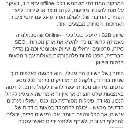
המרקום המסורתי משתמש בכלי offline ע"פ רוב, בעיקר
על-מנת להגביר מודעות, לקדם מוצר או שירות ולייצר
הפניות. החיבור שלו לעולם הפיזי פועל עם יחסי ציבור,
תערוכות, חסויות, מבצעים ועוד.
שיווק B2B דיגיטלי בכל כלי ה-Online שהטכנולוגיה
מעמידה לרשותנו כדי להשיג את אותן מטרות. SEO,
PPC, סרטונים ויראליים, שיווק אוטומטי וכמובן מדיה
חברתית, הפכו להיות פלטפורמות מעולות עבור מסעות
פרסום ושיווק.
היתרון של השיווק הדיגיטלי, הוא בהגעה לאלפים תוך
שניות בודדות, ולקהלים המדוייקים ביותר לכל מסע
פרסום. מרקום מסורתי עשוי להגיע לקהל נרחב, לדוגמה,
באמצעות שלט חוצות, אך אין זה אומר שהוא מגיע לקהל
הנכון. מאידך, פעילות מסורתית כמו כנס , שאליו נערכים
חודשים מראש – יכולה להתמקד במאות בודדות של
אנשים, אך הרלוונטיים ביותר. אלו נפגשים פיזית, יכולים
להחליף רעיונות, לשתף וללחוץ ידיים כאשר עסקה