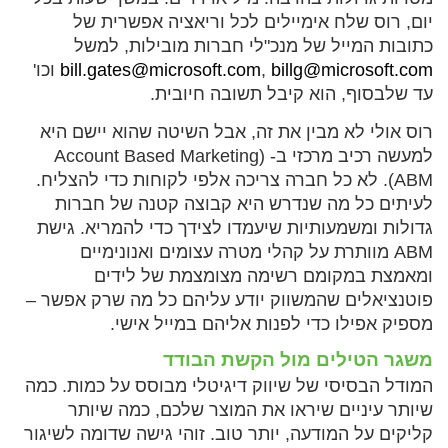
יום, רוס שלח אימיילים לכל וריאציה אפשרית של
כתובות המייל של מנכ"לי חברות מובילות, למשל
billg@microsoft.com
,
bill.gates@microsoft.com
וכו'
עד שלבסוף, הוא קיבל תשובה חיובית.
רוס אולי לא מבין את זה, אבל השיטה שהוא יישם היא
למעשה רכיב מרכזי ב- Account Based Marketing)
ABM). לא כל חברה צריכה אלפי לקוחות כדי להצליח.
לעיתים כל מה שנדרש היא קבוצה קטנה של חברות
גדולות ומשמעותיות שיעמדו לצידך כדי להמריא. גישת
ABM מוותרת על קהלי מטרה עצומים ואנונימיים
ומאמצת במקומם רשימה מצומצמת של לידים
פוטנציאלים שהמשווק יודע עליהם כל מה שרק אפשר –
מספיק אפילו כדי לפנות אליהם במייל אישי.
משגר הטילים מול הקשת הבודד
המודל הבסיסי של שיווק דיגיטלי מבוסס על כמות. כמה
שיותר עיניים שיראו את המוצר שלכם, כמה שיותר
קליקים על המודעה, יותר טוב. זוהי גישה שדומה לשיגור