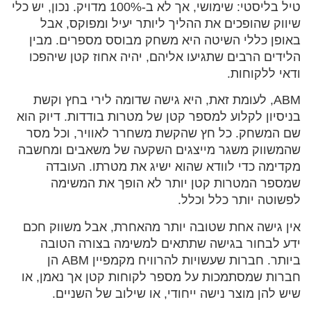
טיל בליסטי: שימושי, אך לא ב-100% מדויק. נכון, יש כלי
שיווק שהופכים את ההליך ליותר יעיל ומפוקס, אבל
באופן כללי השיטה היא משחק מבוסס מספרים. מבין
הלידים הרבים שתגיעו אליהם, יהיה אחוז קטן שיהפכו
ודאי ללקוחות.
ABM, לעומת זאת, היא גישה שדומה לירי בחץ וקשת
בניסיון לקלוע למספר קטן של מטרות בודדות. דיוק הוא
שם המשחק. כל חץ שהקשת משחרר לאוויר, וכל מסר
שהמשווק משגר מייצגים השקעה של משאבים ומחשבה
מקדימה כדי לוודא שהוא ישיג את מטרתו. העובדה
שמספר המטרות קטן יותר לא הופך את המשימה
לפשוטה יותר כלל וכלל.
אין גישה אחת שטובה יותר מהאחרת, אבל משווק חכם
ידע לבחור בגישה שתתאים למשימה בצורה הטובה
ביותר. חברות שעשויות להרוויח מקמפיין ABM הן
חברות שמסתמכות על מספר לקוחות קטן אך נאמן, או
שיש להן מוצר נישה ייחודי, או שילוב של השניים.