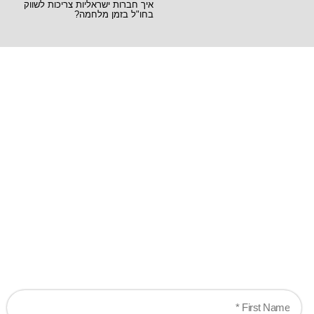
איך חברות ישראליות צריכות לשווק
בחו"ל בזמן מלחמה?
Ready when you
are!
Let's work together to create game-changing
experiences