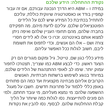
נקודת ההתחלה: הידע שלכם
במידה ו – ABM היא הדרך הנכונה עבורכם, אם זה עבור
קמפיין בודד או כאסטרטגיה שיווקית כוללת, עליכם
להתחיל בכתיבת כל המידע שיש לכם על הלידים
הפוטנציאלים שלכם. עליכם לדעת מיהם, מה תפקידם
בחברה שלהם, מהם תחומי העניין שלהם ואיפה ניתן
למצוא אותם באינטרנט. זכרו כי אלו לא לידים חסרי
צורה ושם – אלו הם אנשים, וכדי לתפוס את תשומת
ליבם, חשוב לגלות ככל האפשר עליהם.
מידע כללי כגון שם, טייטל, גיל ומקום מגורים הם רק
הצעד ראשון. כדי לבצע ABM כמו שצריך, תצטרכו לחפור
עמוק יותר. שימו לב לאופי ההתנהגות של הלידים שלכם,
במיוחד בנוגע לשימוש ברשתות חברתיות, האנשים
הקרובים אליהם מבחינה מקצועית ועד כמה הם פתוחים
באופן כללי ללמוד על פתרונות חדשים. חשבו על מעגל
ההשפעה שלהם: מי נמצא מעליהם, מי עובד תחתם, ולמי
הם פונים להתייעצות. נסו לגלות כמה שיותר על הליך
קבלת ההחלטות שלהם. לבסוף, נסו להבין את נקודות