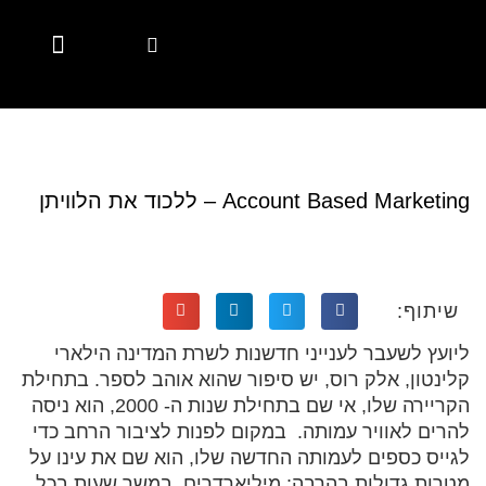
Marketing Automation
Digital Marketing
Account Based Marketing
Marketing Solutions
Marketing Solutions
Employer Branding
Employer Branding
Diversity & Inclusion
Hubspot Services
CSR Marketing Brands with Purpose
Content Hub
Content Hub
Account Based Marketing – ללכוד את הלוויתן
שיתוף:
ליועץ לשעבר לענייני חדשנות לשרת המדינה הילארי
קלינטון, אלק רוס, יש סיפור שהוא אוהב לספר. בתחילת
הקריירה שלו, אי שם בתחילת שנות ה- 2000, הוא ניסה
להרים לאוויר עמותה. במקום לפנות לציבור הרחב כדי
לגייס כספים לעמותה החדשה שלו, הוא שם את עינו על
מטרות גדולות בהרבה: מיליארדרים. במשך שעות בכל