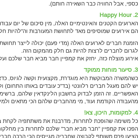
כספי, אבל החוויה כבר השאירה חותם).
2. Happy Hour
הארועים הקטנים והאינטימיים האלה, מין סיכום של יום עבוד
הם אירועים שמוסיפים מאד לתחושת המעורבות וה"להיות חלק
הזמנת חברים לארועים האלה (מדי פעם) יכולה לייצר תחושת 
לגרום לחברים לרצות להיות גם חלק מהמקום הזה.
אירוע מוצלח כזה, יחזק את קמפיין חבר מביא חבר שלכם ועל
3. סיעור מוחות ממוקד
כשהמשרה המבוקשת היא מוגדרת, מקצועית וקשה לגיוס, כדאי
יש להם מעגל חברים רלוונטי (בד"כ עובדים באותו התחום) ו
האפשריים. זה הזמן לבדוק בחשבון הלינקדאין שלהם, ברשימ
מהעבודה הקודמת ועוד, מי מהחברים שלהם הכי מתאים ולמי ה
4. למקומות, היכון, צא!
כל משימה שהופכת לתחרות, מדרבנת את משתתפיה לקחת ב
הפכו את קמפיין "חבר מביא חבר" שלכם לתחרות בין מחלקות
הציעו פרס משותף לקבוצה שחבריה מגייסים הכי הרבה חברים