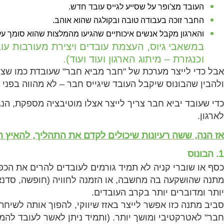
העובד מצ'ופר על שסייע לגייס עובד חדש.
החבר זוכה בעבודה טובה ובקולגה שהוא אוהב.
והארגון מקבל אנשים איכותיים שהגיעו מהמלצות שהוא סומך עלי
במשאבי גיוס, העצמת עובדים ויצירת מעורבות עוב
וכנגזרת – מיתוג הארגון ועוד ועוד).
אבל כדי לייצר מערכת של "חבר מביא חבר" שעובדת כמו שצר
ולהבין שהבונוס שיקבל העובד שיגייס חבר – לא מהווה בפני
כדי שעובד יביא חבר צריך לייצר אצלו מוטיבציה מספקת, הנגז
לארגון.
אז הנה, ששה רעיונות שיכולים לקדם את התהליך, להאיץ תה
1. הבונוס
כסף או שוברי קניה לא תמיד גורמים לעובדים להרים את הכפפ
מתנה שהושקעה בה מחשבה, או הזמנה לחוויה (חופשה, סדנא, ס
יותר ומדוברים יותר בקרב העובדים.
סביב מתנה כזו אפשר לייצר באזז שיווקי, להפוך אותה לשיחת
חבר" לאטרקטיבי ומושך יותר. (ותמיד ניתן לאשר לעובד לה