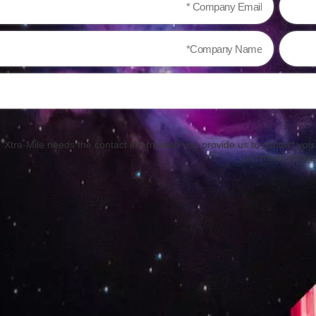
Xtra-Mile needs the contact information you provide us to contact yo
.
communications 