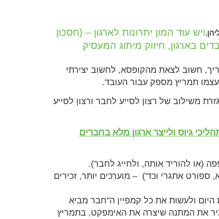
ויש עוד המון יתרונות לארגון – (חסכון
הן.
דים בארגון, חיזוק מיתוג המעסיק
יך, חשוב לצאת מהקופסא, לחשוב יצירתי
 עצמו תמריץ מספק עבור העובד.
רת משילוב של רצון לסייע לחבר ורצון לסייע
ליכי גיוס ולייצר ארגון מלא בחברים
ה (או להוריד אותה, ולחייג לחבר).
פורט אתגרי וכד') – מוערכים יותר, זכירים
 היום ולעשות את כל קמפיין ה"חבר מביא
מיר את המתנה שיצרה את האימפקט, בתמריץ