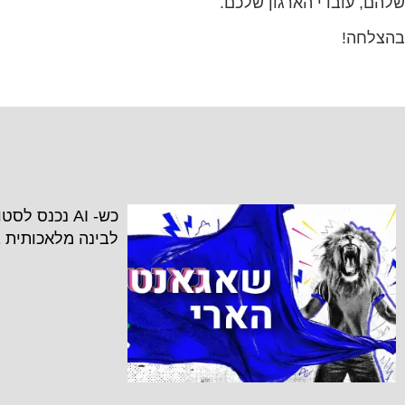
שלהם, עובדי הארגון שלכם.
בהצלחה!
כש- AI נכנס ל
לבינה מלאכותית 