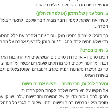
ומהיצירתיות הרבה שכולם מגלים פתאום.
5. הכל עניין של תזמון (או לפחות חלק)
קשרו את השקת קמפיין חבר מביא חבר שלכם, לתאריך בעל 
הסדר…
כך תוכלו לייצר קונספט חזק וזכיר יותר ולחבר את כלל המס
כדי שלא תהיה לבד בחג…" / זה הזמן להרעיף אהבה על החבר
6. חיים בסרט?
הכינו סרטון – או סדרת סרטונים המשקפים את התרבות הארגו
דברו על הפרוייקטים הכי מרתקים שעומדים עכשיו על הפרק, שת
כך גם תייצרו סקרנות ועניין בקרב העובדים הפוטנציאלים וגם
בשורת הגיוס.
ומעבר לכל זה, הכי חשוב – תעשו את זה פשוט.
אל תקשו על העובדים שלכם לקחת חלק בתכנית.
ספקו להם ניסוח מדוייק של המשרה והדרישות שלה, שווקו את 
טופס מילוי פרטים ברור ופשוט ותהיו שקופים לגבי כל התהלי