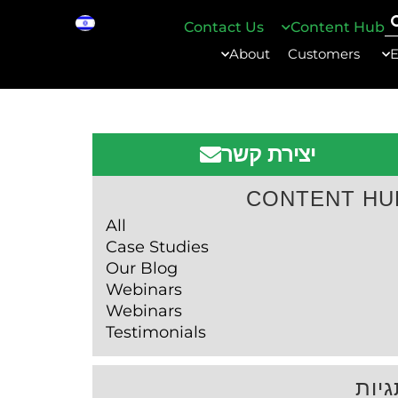
Contact Us
Content Hub
About
Customers
E
יצירת קשר
CONTENT HU
All
Case Studies
Our Blog
Webinars
Webinars
Testimonials
יות