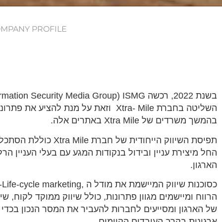
MPANY PROFILE
בשנת 2022, רכשה
rmation Security Media Group) ISMG
השליטה בחברת
Xtra- Mile
וזאת על מנת להציע את פתרונ
בהמשך משרדים של
Xtra Mile
באתרים אלה
.
תפיסת השיווק הייחודית של חברת
Xtra Mile
כוללת הסתכלות
החל מיצירת עניין ובידול בנקודות המגע עם בעלי העניין 
הארגון.
כסוכנות שיווק המיישמת את מודל ה
-Life-cycle marketing,
הרווח ומיישמים מגוון פתרונות, כולל שיווק ממוקד לקוח, ש
של הארגון ומסייעים לחברות להעביר את המסר הנכון בכדי 
ארגונית בקרב העובדים הקיימים.