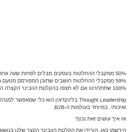
50% ממקבלי ההחלטות בעסקים מבלים לפחות שעה אחת בשבוע בקריאת תוכן של מובילי דעה בלינקדאין
59% ממקבלי ההחלטות חושבים שתוכן המפורסם מטעם מובילי דעה אמין יותר מתוכן המפורסם מטעם חברה
100% שתתחרטו אם לא תצפו בהקלטת הוובינר הקצרה הזו בנושא יצירת מובילי דעה בלינקדאין😉
Thought Leadership בלינקדאין הוא כלי 
ואיכותי. במיוחד בעולמות ה-B2B.
אז איך עושים זאת נכון?
הירשמו כאן, הורידו את הקלטת הוובינר הקצר שלנו בנושא (30 דק' בלבד) וגל