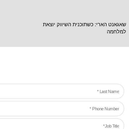
שאגאנט הארי: כשתוכנית השיווק יוצאת
למלחמה
you are!
e-changing experiences