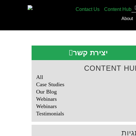
Contact Us
Content Hub
About
יצירת קשר
CONTENT HU
All
Case Studies
Our Blog
Webinars
Webinars
Testimonials
יות