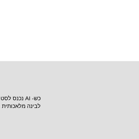
כש- AI נכנס ל
לבינה מלאכותית 