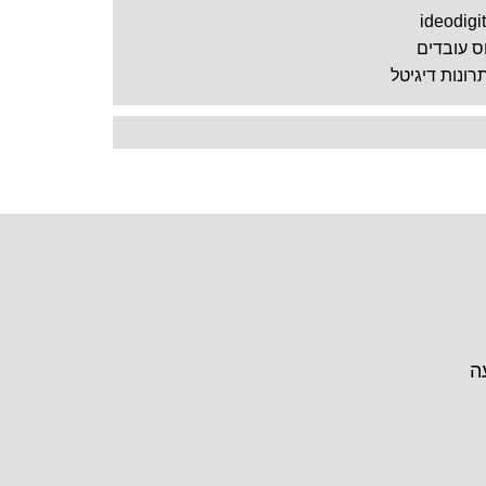
ideodigit
וס עובדים
רונות דיגיטל
ה