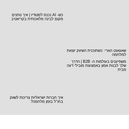
כש- AI נכנס לסטודיו | איך נותנים
מקום לבינה מלאכותית בקריאטיב
שאגאנט הארי: כשתוכנית השיווק יוצאת
למלחמה
משפיענים בעולמות ה- B2B | הדרך
שלך לבנות אמון באמצעות מובילי דעה
מבית
איך חברות ישראליות צריכות לשווק
בחו"ל בזמן מלחמה?
Ready when you