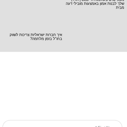
שלך לבנות אמון באמצעות מובילי דעה
מבית
איך חברות ישראליות צריכות לשווק
בחו"ל בזמן מלחמה?
Ready when you
are!
Let's work together to create game-changing
experiences