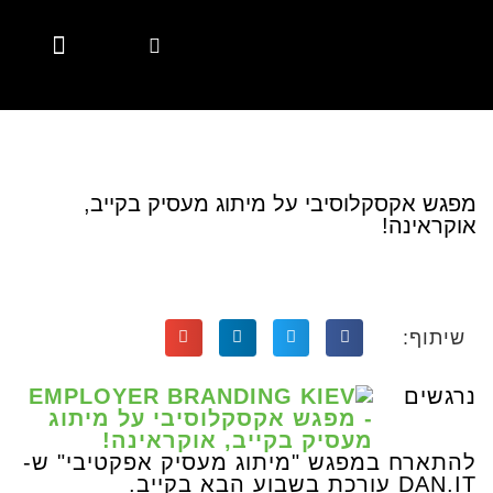
Marketing Automation
Digital Marketing
Account Based Marketing
Marketing Solutions
Marketing Solutions
Employer Branding
Employer Branding
Diversity & Inclusion
Hubspot Services
CSR Marketing Brands with Purpose
Content Hub
Content Hub
מפגש אקסקלוסיבי על מיתוג מעסיק בקייב,
אוקראינה!
שיתוף:
נרגשים
להתארח במפגש "מיתוג מעסיק אפקטיבי"
ש-
N.IT עורכת
DA
בשבוע הבא בקייב.