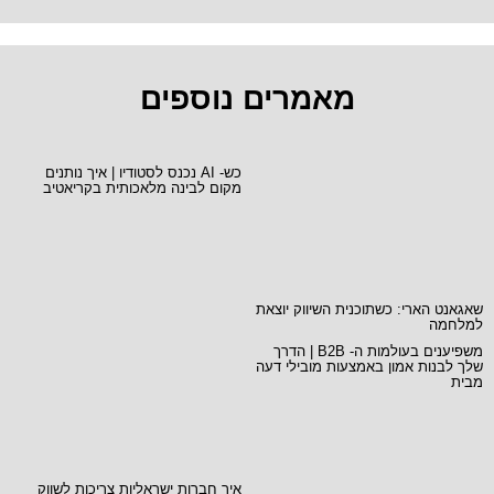
מאמרים נוספים
כש- AI נכנס לסטודיו | איך נותנים
מקום לבינה מלאכותית בקריאטיב
שאגאנט הארי: כשתוכנית השיווק יוצאת
למלחמה
משפיענים בעולמות ה- B2B | הדרך
שלך לבנות אמון באמצעות מובילי דעה
מבית
איך חברות ישראליות צריכות לשווק