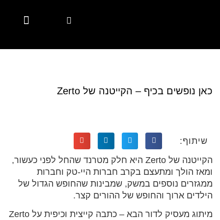
Marketing Automation
Digital Marketing
Account Based Marketing
Marketing Solutions
Marketing Solutions
Employer Branding
Employer Branding
Diversity & Inclusion
Hubspot Services
CSR Marketing Brands with Purpose
Content Hub
Content Hub
כאן נופשים בכיף – הקייטנה של Zerto
שיתוף:
הקייטנה של Zerto היא חלק מטרנד שהחל לפני כעשור,
ומאז הולך ומתעצם בקרב חברות היי-טק וחברות
ממגזרים נוספים במשק, שמבינות שהחופש הגדול של
הילדים ארוך והחופש של ההורים קצר.
מיתוג מעסיק לדור הבא – כתבה קייצית וכיפית על Zerto