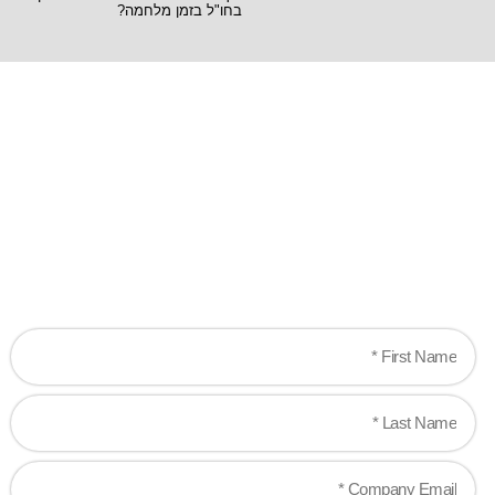
בחו"ל בזמן מלחמה?
Ready when you
are!
Let's work together to create game-changing
experiences