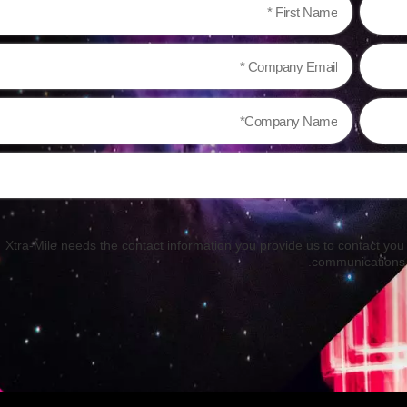
Xtra-Mile needs the contact information you provide us to contact yo
.
communications 