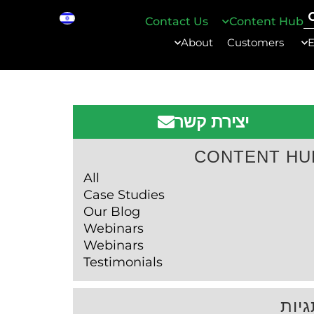
Contact Us
Content Hub
About
Customers
E
יצירת קשר
CONTENT HU
All
Case Studies
Our Blog
Webinars
Webinars
Testimonials
יות