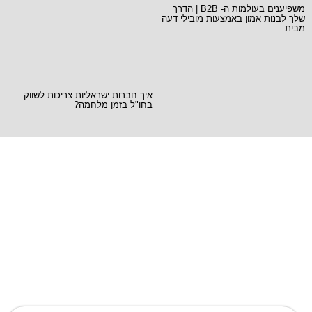
משפיענים בעולמות ה- B2B | הדרך
שלך לבנות אמון באמצעות מובילי דעה
מבית
איך חברות ישראליות צריכות לשווק
בחו"ל בזמן מלחמה?
Ready when you
are!
Let's work together to create game-changing
experiences