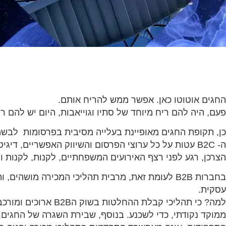
החגים אוטוטו כאן. אפשר ממש להריח אותם.
פעם, היה להם ריח מיוחד של סתיו וגוייאבות, היום יש להם ר
כן, תקופת החגים מאופיינת בעלייה מסיבית בפרסומות לבשמ
ה- B2C עטות על כל ערוצי הפרסום והשיווק האפשריים, די
הצרכן, רגע לפני רצף האירועים המשפחתיים, לקנות, לקנות ול
בחברות B2B לעומת זאת, מרבית תהליכי המכירה מושה
עסקית.
למה? כי תהליכי קבלת ההח
ממוקד נקודתי, כדי לשכנע. בנוסף, שבירת השגרה של החגים,