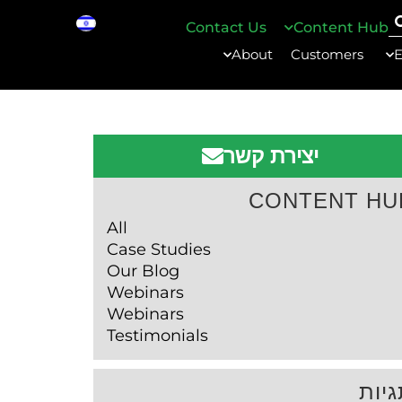
Contact Us
Content Hub
About
Customers
E
יצירת קשר
CONTENT HU
All
Case Studies
Our Blog
Webinars
Webinars
Testimonials
יות