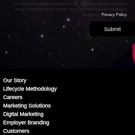
you about our products and services. You may unsubscribe from
these communications at any time. For more information please
.
review our
Privacy Policy
Our Story
Lifecycle Methodology
Careers
Marketing Solutions
Digital Marketing
Employer Branding
Customers