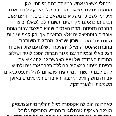
"מנהלי משאבי אנוש במיוחד בתחומי ההיי-טק
מתמודדים עם מציאות מורכבת של מאבק על כוח אדם
איכותי ולשם כך משקיעים משאבים רבים. יחד עם זאת,
רבים מהם אינם מקדישים תשומת לב לשאלה כיצד
החברה נתפסת ומהם הערכים שהיא מייצגת עבור אותם
עובדים פוטנציאליים אלא מבצעים אך ורק קמפייני גיוס
נקודתיים", מסרה
שרון ישראל, מנכ"לית משותפת
בחברת אקסטרה מייל
. "ההיכרות שלנו עם שוק העבודה
הגלובאלי ובמיוחד עם מגזר חברות הטכנולוגיה ושילוב
מתודות העבודה של EBI מאפשר לנו להטמיע את
תפיסת מיתוג המעסיק הכוללת בקרב ארגונים ולסייע
להם לבנות תשתית מיתוגית שתגרום לה להיתפס כמקום
עבודה נחשק ואיכותי עבור העובדים המתאימים באופן
משמעותי ולאורך זמן".
לאחרונה הובילה אקסטרה מייל תהליך מיתוג מעסיק
מוצלח בענקית טכנולוגיית המידע מטריקס גלובל