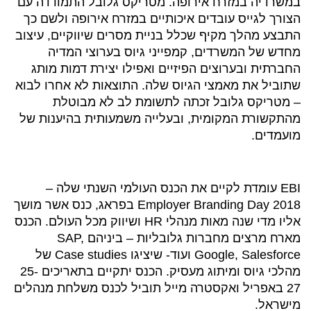
במשרדיה במזרח אירופה. מטריקס גלובל התמודדה עם
הצורך לגייס עובדים איכותיים במזרח אירופה ולשם כך
התבצע מהלך מקיף שכלל בניית מסרים שיווקיים, עיצוב
מחדש של המשרדים, קמפייני גיוס בערוצי המדיה
החברתית ובערוצים הפיזיים ואפילו יצירת דמות מותג
שתוביל את מאמצי הגיוס שלה. התוצאות לא אחרו לבוא
– מטריקס גלובל זכתה לתשומת לב לא מבוטלת
מהתקשורת המקומית, ובעלייה משמעותית בהיענות של
מועמדים.
EBI עומדת לקיים את הכנס העולמי השנתי שלה –
Employer Branding Day 2018 בפראג, כנס אשר מושך
אליו מדי שנה מאות מנהלי HR ושיווק מכל העולם. הכנס
מארח מרצים מחברות גלובליות – ביניהם SAP,
Google, Salesforce ועוד- שיציגו Case studies של
מהלכי גיוס ומיתוג מעסיק. הכנס יתקיים בתאריכים 25-
27 באפריל ואקסטרה מייל תוביל לכנס משלחת מנהלים
מישראל.