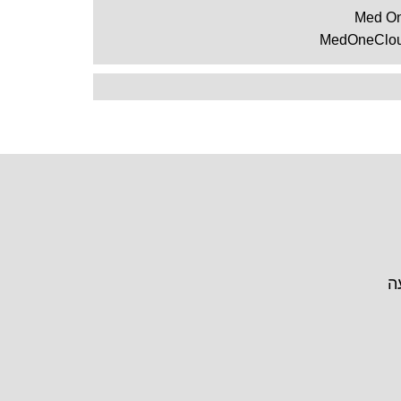
Med O
MedOneClo
ה