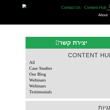
Contact Us
Content Hub
About
יצירת קשר
CONTENT HU
All
Case Studies
Our Blog
Webinars
Webinars
Testimonials
יות