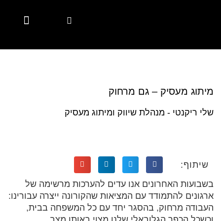
Marketing Automation
Digital Marketing
Account Based Marketing
Marketing Solutions
Marketing Solutions
Employer Branding
Employer Branding
Diversity & Inclusion
Hubspot Services
CSR Marketing Brands with Purpose
Content Hub
Content Hub
מיתוג מעסיק – גם מרחוק
שלי ריקנטי - מנהלת שיווק ומיתוג מעסיק
שיתוף:
בשבועות האחרונים אנו עדים להערכות מרשימה של
ארגונים להתמודד עם המציאות שהקורונה ייצרה עבורינו:
העבודה מרחוק, בהסגר יחד עם כל המשפחה בבית,
וכשכל הכפר הגלובאלי שלנו מצוי באותו מצב.