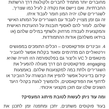
מחוברים יותר מתמיד לחברים ולקולגות דרך הרשתות
החברתיות. ואם ניישם את נקודה 2 לעיל כמו שצריך,
לשגרירים שלנו יהיה המון חומר לעבוד איתו.
זה גם זמן מצויין לעבוד עם השגרירים על המותג האישי
שלהם. לעזור להם לאסוף תובנות על ההערכות האישית
והמקצועית לעבודה מרחוק ולשתף במילים שלהם (או
בוידאו משלהם) אודות ההתמודדות.
4. וובינרים ופודקאסטים – הכלים התומכים במפגשים
וירטואליים הם מדהימים ומאוד בקלות אפשר להעביר
מיטאפים ל VC וליצור גם בפלטפורמה הזו חווייה שהיא
engaging. פודקאסטים הם דרך מעולה להפעיל את
השגרירים ולתת במה למקצוענות שלהם. באמצעות
קידום בדיגיטל אפשר להפיץ את הבשורה על הוובינר או
לדחוף את הפודקאסטים, ולהמשיך לגעת בקהלי היעד
השונים שלנו עם תוכן מקצועי איכותי.
ומה עוד ניתן לעשות לטובת מיתוג המעסיק?
בעוד פוקוסים משתנים, יתכן ומתפנה זמן לתכנן את