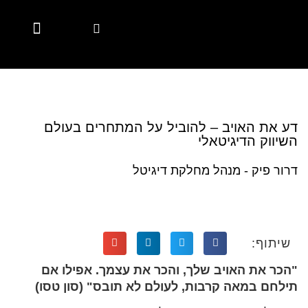
Marketing Automation
Digital Marketing
Account Based Marketing
Marketing Solutions
Marketing Solutions
Employer Branding
Employer Branding
Diversity & Inclusion
Hubspot Services
CSR Marketing Brands with Purpose
Content Hub
Content Hub
דע את האויב – להוביל על המתחרים בעולם
השיווק הדיגיטאלי
דרור פיק - מנהל מחלקת דיגיטל
שיתוף:
"הכר את האויב שלך, והכר את עצמך. אפילו אם
תילחם במאה קרבות, לעולם לא תובס" (סון טסו)