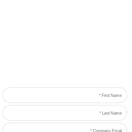
Ready when you
are!
Let's work together to create game-changing
experiences